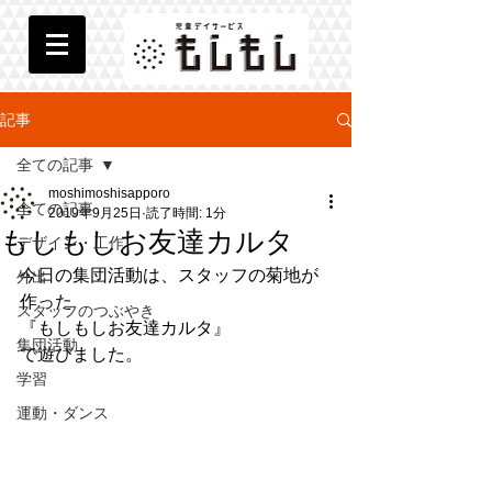
記事
全ての記事
moshimoshisapporo
全ての記事
2019年9月25日
読了時間: 1分
もしもしお友達カルタ
デザイン・工作
今日の集団活動は、スタッフの菊地が
外出
作った
スタッフのつぶやき
『もしもしお友達カルタ』
集団活動
で遊びました。
学習
運動・ダンス