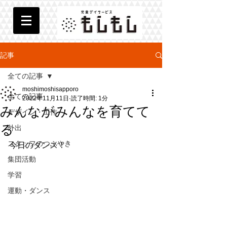
記事
全ての記事
moshimoshisapporo
全ての記事
2022年11月11日
読了時間: 1分
みんながみんなを育てて
デザイン・工作
る
外出
スタッフのつぶやき
今日のダンス！
集団活動
学習
運動・ダンス