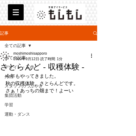
記事
全ての記事
moshimoshisapporo
全ての記事
2020年9月12日
読了時間: 1分
さとらんど - 収穫体験 -
デザイン・工作
今年もやってきました。
外出
秋の収穫体験、さとらんどです。
スタッフのつぶやき
さぁ！あっちの畑まで！よーい
集団活動
学習
運動・ダンス