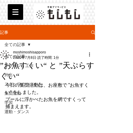
記事
全ての記事
moshimoshisapporo
全ての記事
2020年7月8日
読了時間: 1分
”お魚すくい“ と ”天ぷらす
デザイン・工作
くい“
外出
スタッフのつぶやき
今日の集団活動は、お座敷で ”お魚すく
い“ をしました。
集団活動
プールに浮かべたお魚を網ですくって
学習
捕まえます。
運動・ダンス