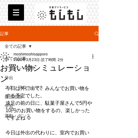
記事
全ての記事
moshimoshisapporo
全ての記事
2020年3月23日
読了時間: 2分
お買い物シミュレーショ
デザイン・工作
ン
外出
スタッフのつぶやき
今日は外に出て、みんなでお買い物を
する予定でした。
集団活動
遠足の前の日に、駄菓子屋さんで5円や
学習
10円のお買い物をするの、楽しかった
運動・ダンス
ですよね ☺︎
今日は外出の代わりに、室内でお買い