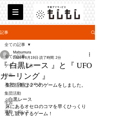
記事
全ての記事
Matsumura
全ての記事
2024年6月19日
読了時間: 2分
『 白黒レース 』と『 UFO
デザイン・工作
カーリング 』
外出
スタッフのつぶやき
集団活動は２つのゲームをしました。
集団活動
○白黒レース
学習
床にあるオセロのコマを早くひっくり
運動・ダンス
返し競争するゲーム！