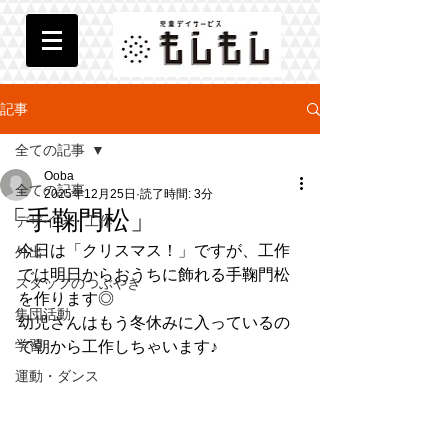
記事
全ての記事
Ooba
全ての記事
2025年12月25日
読了時間: 3分
「手鞠門松」
デザイン・工作
今日は「クリスマス！」ですが、工作
外出
では明日からおうちに飾れる手鞠門松
スタッフのつぶやき
を作ります◎
集団活動
幼児さんはもう冬休みに入っているの
学習
で朝から工作しちゃいます♪
運動・ダンス