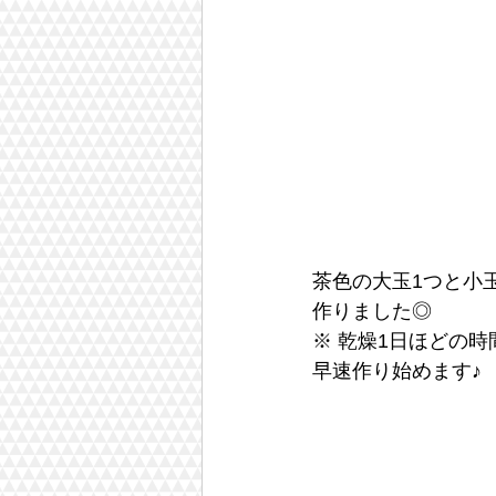
茶色の大玉1つと小
作りました◎
※ 乾燥1日ほどの
早速作り始めます♪